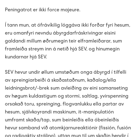
Peningatrot er ikki force majeure.
Í tann mun, at ófrávíkilig lóggáva ikki forðar fyri hesum,
eru omanfyri nevndu ábyrgdarfráskrivingar eisini
galdandi millum øðrumegin teir elframleiðarar, sum
framleiða streym inn á netið hjá SEV, og hinumegin
kundarnar hjá SEV.
SEV hevur undir øllum umstøðum onga ábyrgd í tilfelli
av spreingiarbeiði á skaðastaðnum, kaðalog/ella
leidningsbrot/-brek sum avleiðing av eini samanseting
av høgum kuldastigum og stormi, saltlag, yvirspenning
orsakað toru, spreinging, flogvanlukku ella partar av
hesum, sjálvkoyrandi maskinum, it-manipulatión
umframt skaða/tap, sum beinleiðis ella óbeinleiðis
hevur samband við atomkjarnureaktiónir (fissión, fusión
og radioaktiv stráling), uttan mun til um skaðin hendir í