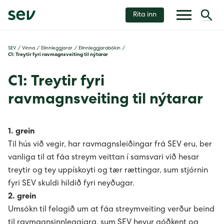
Rita inn
Húsarhald
SEV
/
Vinna
/
Elinnleggjarar
/
Elinnleggjarabókin
/
C1: Treytir fyri ravmagnsveiting til nýtarar
Vinna
Góð ráð
C1: Treytir fyri
ravmagnsveiting til nýtarar
Sjálvgreiðsla
Elinnleggjarar
Góð ráð um at prýða við skili
Mítt SEV - títt besta innlit í tína nýtslu
Nýt el við skili
Boða frá flyting
Løggildir elinnleggjarar
1. grein
Til hús við vegir, har ravmagnsleiðingar frá SEV eru, ber
Tín elmálari
Tá ið tú byggir egnan bústað
Rinda rokningina sjálvvirkandi
Elinnleggjarabókin
vanliga til at fáa streym veittan í samsvari við hesar
treytir og tey uppískoyti og tær rættingar, sum stjórnin
Treytir fyri ravmagnsnýtslu fyri nýtarar
Boða frá skaða
A1: Viðskiftagongd millum løggildar elinnleggjarar
fyri SEV skuldi hildið fyri neyðugar.
og SEV
2. grein
Oyðublað til fulltrú
Umsókn til felagið um at fáa streymveiting verður beind
A2: Byggistreymur
til ravmagnsinnleggjara, sum SEV hevur góðkent og