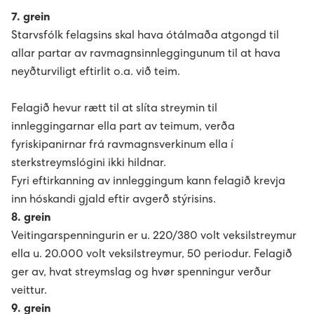
Elektrikari/elinnleggjari til eltøknideildina
7. grein
Starvsfólk felagsins skal hava ótálmaða atgongd til
Húsavørður til Sundsverkið
allar partar av ravmagnsinnleggingunum til at hava
neyðturviligt eftirlit o.a. við teim.
Montørur til rakstrardeildina hjá Sev
Felagið hevur rætt til at slíta streymin til
innleggingarnar ella part av teimum, verða
fyriskipanirnar frá ravmagnsverkinum ella í
sterkstreymslógini ikki hildnar.
Fyri eftirkanning av innleggingum kann felagið krevja
inn hóskandi gjald eftir avgerð stýrisins.
8. grein
Veitingarspenningurin er u. 220/380 volt veksilstreymur
ella u. 20.000 volt veksilstreymur, 50 periodur. Felagið
ger av, hvat streymslag og hvør spenningur verður
veittur.
9. grein