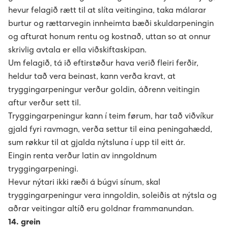
hevur felagið rætt til at slíta veitingina, taka málarar
burtur og rættarvegin innheimta bæði skuldarpeningin
og afturat honum rentu og kostnað, uttan so at onnur
skrivlig avtala er ella viðskiftaskipan.
Um felagið, tá ið eftirstøður hava verið fleiri ferðir,
heldur tað vera beinast, kann verða kravt, at
tryggingarpeningur verður goldin, áðrenn veitingin
aftur verður sett til.
Tryggingarpeningur kann í teim førum, har tað viðvíkur
gjald fyri ravmagn, verða settur til eina peningahædd,
sum røkkur til at gjalda nýtsluna í upp til eitt ár.
Eingin renta verður latin av inngoldnum
tryggingarpeningi.
Hevur nýtari ikki ræði á búgvi sínum, skal
tryggingarpeningur vera inngoldin, soleiðis at nýtsla og
aðrar veitingar altíð eru goldnar frammanundan.
14. grein