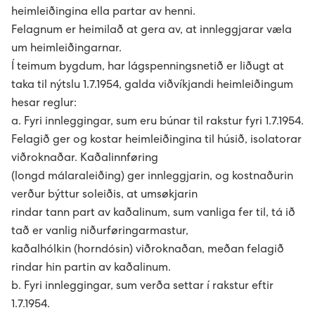
heimleiðingina ella partar av henni.
D2: Landsstýriskunngerðir
Felagnum er heimilað at gera av, at innleggjarar væla
um heimleiðingarnar.
D1: Løgtingslógir
Í teimum bygdum, har lágspenningsnetið er liðugt at
taka til nýtslu 1.7.1954, galda viðvíkjandi heimleiðingum
Umsókn um løggilding
hesar reglur:
a. Fyri innleggingar, sum eru búnar til rakstur fyri 1.7.1954.
Felagið ger og kostar heimleiðingina til húsið, isolatorar
Treytir fyri ravmagnsnýtslu fyri nýtarar
viðroknaðar. Kaðalinnføring
(longd málaraleiðing) ger innleggjarin, og kostnaðurin
Elbil
verður býttur soleiðis, at umsøkjarin
rindar tann part av kaðalinum, sum vanliga fer til, tá ið
Grønar loysnir
Elbil appin er klár
tað er vanlig niðurføringarmastur,
kaðalhólkin (horndósin) viðroknaðan, meðan felagið
Um okkum
Kom í gongd
Framleiðsla av egnum streymi
Nýggjur kundi
rindar hin partin av kaðalinum.
b. Fyri innleggingar, sum verða settar í rakstur eftir
English
Tín elbilur
Hitapumpur
Grøna kósin
Verandi kundi
Tú hevur keypt elbil - hvat nú?
1.7.1954.