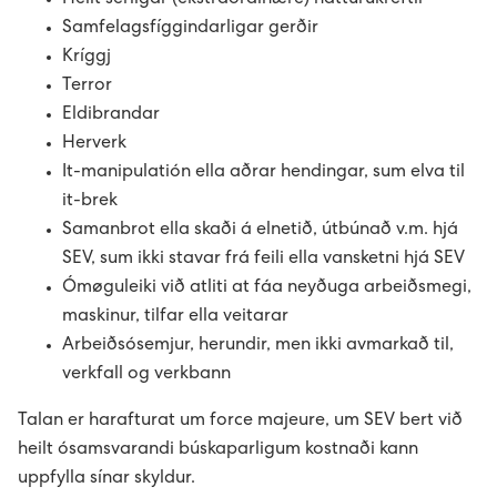
Heilt serligar (ekstraordinære) náttúrukreftir
Samfelagsfíggindarligar gerðir
Kríggj
Terror
Eldibrandar
Herverk
It-manipulatión ella aðrar hendingar, sum elva til
it-brek
Samanbrot ella skaði á elnetið, útbúnað v.m. hjá
SEV, sum ikki stavar frá feili ella vansketni hjá SEV
Ómøguleiki við atliti at fáa neyðuga arbeiðsmegi,
maskinur, tilfar ella veitarar
Arbeiðsósemjur, herundir, men ikki avmarkað til,
verkfall og verkbann
Talan er harafturat um force majeure, um SEV bert við
heilt ósamsvarandi búskaparligum kostnaði kann
uppfylla sínar skyldur.