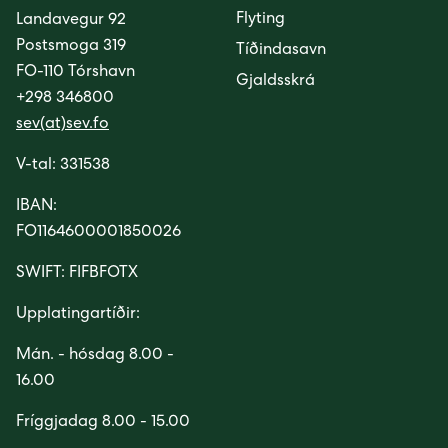
Flyting
Landavegur 92
Postsmoga 319
Tíðindasavn
FO-110 Tórshavn
Gjaldsskrá
+298 346800
sev(at)sev.fo
V-tal: 331538
IBAN:
FO1164600001850026
SWIFT: FIFBFOTX
Upplatingartíðir:
Mán. - hósdag 8.00 -
16.00
Fríggjadag 8.00 - 15.00