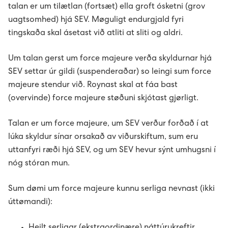
talan er um tilætlan (fortsæt) ella groft ósketni (grov
uagtsomhed) hjá SEV. Møguligt endurgjald fyri
tingskaða skal ásetast við atliti at sliti og aldri.
Um talan gerst um force majeure verða skyldurnar hjá
SEV settar úr gildi (suspenderaðar) so leingi sum force
majeure stendur við. Roynast skal at fáa bast
(overvinde) force majeure støðuni skjótast gjørligt.
Talan er um force majeure, um SEV verður forðað í at
lúka skyldur sínar orsakað av viðurskiftum, sum eru
uttanfyri ræði hjá SEV, og um SEV hevur sýnt umhugsni í
nóg stóran mun.
Sum dømi um force majeure kunnu serliga nevnast (ikki
úttømandi):