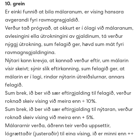
10. grein
Er einki funnið at bila málaranum, er vísing hansara
avgerandi fyri ravmagnsgjaldið.
Verður tað prógvað, at okkurt er í ólagi við málaranum,
avlesingini ella útrokningini av gjaldinum, tá verður
nýggj útrokning, sum felagið ger, høvd sum mát fyri
ravmagnsgjaldingina.
Nýtari kann krevja, at kannað verður eftir, um málarin
vísir skeivt; sýnir slík eftirkanning, sum felagið ger, at
málarin er í lagi, rindar nýtarin útreiðslurnar, annars
felagið.
Sum brek, ið ber við sær eftirgjalding til felagið, verður
roknað skeiv vísing við meira enn ÷ 10%.
Sum brek, ið ber við sær eftirgjalding til nýtaran, verður
roknað skeiv vísing við meira enn + 5%.
Málararnir verða, áðrenn teir verða uppsettir,
lógrættaðir (justeraðir) til eina vísing, ið er minni enn +÷