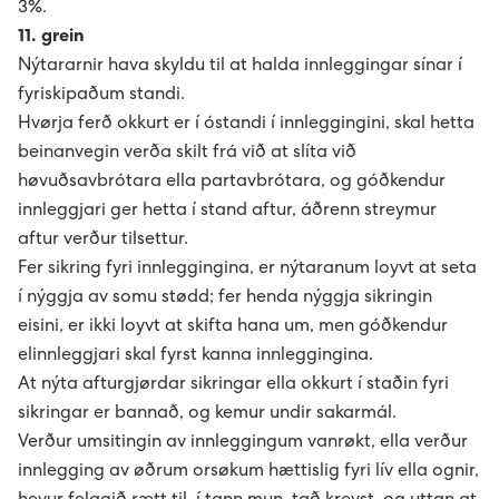
3%.
11. grein
Nýtararnir hava skyldu til at halda innleggingar sínar í
fyriskipaðum standi.
Hvørja ferð okkurt er í óstandi í innleggingini, skal hetta
beinanvegin verða skilt frá við at slíta við
høvuðsavbrótara ella partavbrótara, og góðkendur
innleggjari ger hetta í stand aftur, áðrenn streymur
aftur verður tilsettur.
Fer sikring fyri innleggingina, er nýtaranum loyvt at seta
í nýggja av somu stødd; fer henda nýggja sikringin
eisini, er ikki loyvt at skifta hana um, men góðkendur
elinnleggjari skal fyrst kanna innleggingina.
At nýta afturgjørdar sikringar ella okkurt í staðin fyri
sikringar er bannað, og kemur undir sakarmál.
Verður umsitingin av innleggingum vanrøkt, ella verður
innlegging av øðrum orsøkum hættislig fyri lív ella ognir,