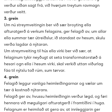
verður síðan sagt frá, við hvørjum treytum ravmagn
Vegleiðing til uppseting av málarum
verður veitt.
3. grein
B2: Luftteym til kaðalteym
Um nú streymveitingin ber við sær broyting ella
afturatgerð á verkum felagsins, ger felagið av, um allar
ella summar tær útreiðslur, ið standast av hesum, skulu
C1: Treytir fyri ravmagnsveiting til nýtarar
verða lagdar á nýtaran.
Um streymveiting til hús ella virki ber við sær, at
C2: Felagsreglurnar
felaginum tykir neyðugt at seta transformatorstøð á
hesari ogn ella í hesum virki, skal verkið uttan viðurlag
C3: Broytingar til felagsreglur
fáa til nýtslu tað rúm, sum tørvar.
4. grein
C4: Viðmerkingar og ískoyti
Felagið leggur vanliga heimleiðingarnar og vælar um
tær á kostnað nýtarans.
D1: Løgtingslógir
Felagið ger av, hvussu heimleiðingin verður løgd, og føri
hennara við møguligari afturatgerð í framtíðini í huga.
D2: Landsstýriskunngerðir
Felagnum er heimilað at gera av, at innleggjarin ger