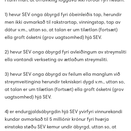
Í tann mun, at ófrávíkilig lóggáva ikki forðar fyri hesum:
1) hevur SEV onga ábyrgd fyri óbeinleiðis tap, herundir
men ikki avmarkað til rakstrartap, vinningstap, tap av
dátur v.m., uttan so, at talan er um tilætlan (fortsæt)
ella groft ósketni (grov uagtsomhed) hjá SEV.
2) hevur SEV onga ábyrgd fyri avleiðingum av streymsliti
ella vantandi verkseting av ætlaðum streymsliti.
3) hevur SEV onga ábyrgd av feilum ella manglum við
streymveitingina herundir tekniskari dygd v.m., uttan so,
at talan er um tilætlan (fortsæt) ella groft ósketni (grov
uagtsomhed) hjá SEV.
4) er endurgjaldsábyrgdin hjá SEV yvirfyri vinnurekandi
kundar avmarkað til 5 milliónir krónur fyri hvørja
einstaka støðu SEV kemur undir ábyrgd, uttan so, at