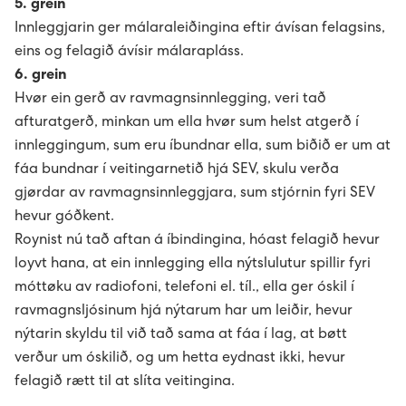
5. grein
Starvsfólk til køkin
Innleggjarin ger málaraleiðingina eftir ávísan felagsins,
eins og felagið ávísir málarapláss.
Avloysarar til Vágsverkið í summarfrítíðini
6. grein
Hvør ein gerð av ravmagnsinnlegging, veri tað
Summarstørv
afturatgerð, minkan um ella hvør sum helst atgerð í
innleggingum, sum eru íbundnar ella, sum biðið er um at
Varaverkmeistari til Sundsverkið
fáa bundnar í veitingarnetið hjá SEV, skulu verða
gjørdar av ravmagnsinnleggjara, sum stjórnin fyri SEV
hevur góðkent.
Maskinsmiður til Sundsverkið
Roynist nú tað aftan á íbindingina, hóast felagið hevur
loyvt hana, at ein innlegging ella nýtslulutur spillir fyri
Elektrikari til Sundsverkið
móttøku av radiofoni, telefoni el. tíl., ella ger óskil í
ravmagnsljósinum hjá nýtarum har um leiðir, hevur
Maskinsmiðjulærlingur
nýtarin skyldu til við tað sama at fáa í lag, at bøtt
verður um óskilið, og um hetta eydnast ikki, hevur
Arbeiðsfólk til Sundsverkið
felagið rætt til at slíta veitingina.