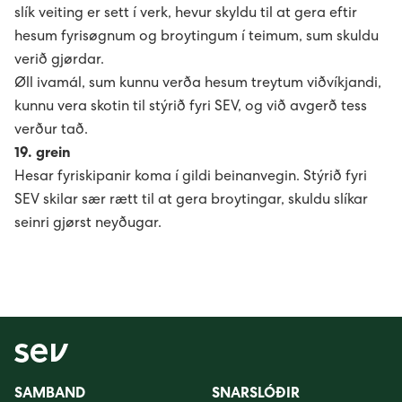
slík veiting er sett í verk, hevur skyldu til at gera eftir
hesum fyrisøgnum og broytingum í teimum, sum skuldu
verið gjørdar.
Øll ivamál, sum kunnu verða hesum treytum viðvíkjandi,
kunnu vera skotin til stýrið fyri SEV, og við avgerð tess
verður tað.
19. grein
Hesar fyriskipanir koma í gildi beinanvegin. Stýrið fyri
SEV skilar sær rætt til at gera broytingar, skuldu slíkar
seinri gjørst neyðugar.
SAMBAND
SNARSLÓÐIR