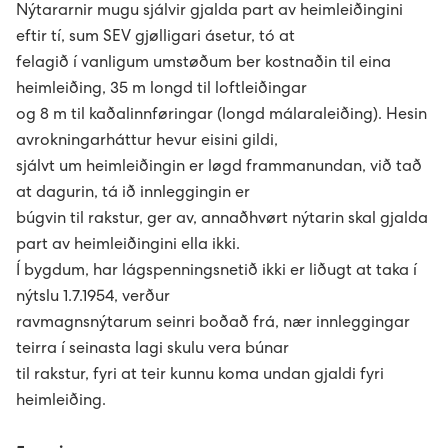
Nýtararnir mugu sjálvir gjalda part av heimleiðingini
Frámelda
Grønir prísir
Elskipanin
News
Fyritøka
Bílegg løðistøð
Tá ið tú løðir elbilin - vegleiðingar
Sjóvarfalsorka
eftir tí, sum SEV gjølligari ásetur, tó at
felagið í vanligum umstøðum ber kostnaðin til eina
Sev - sum allir føroyingar eiga
The Power Supply System
Bílegg løðispjaldur
Prísir fyri løðing
Uppsøgn av løðistøð
Tvey øki í Vestmannasundi friðað
Sólorka
Um elskipanina
heimleiðing, 35 m longd til loftleiðingar
og 8 m til kaðalinnføringar (longd málaraleiðing). Hesin
Tøl, treytir og frágreiðingar
About us
Umhugsar tú elbil?
Frámelda RFID-løðispjaldur
Mýruverkið II - pumpuskipan í Vestmanna
Orkuverk
Leys størv
avrokningarháttur hevur eisini gildi,
sjálvt um heimleiðingin er løgd frammanundan, við tað
at dagurin, tá ið innleggingin er
Miðlar og samskifti
Projects
Søguligt yvirlit - pumpuskipan
Porkerishagi
Netið
Lestrarstarv á menningardeildini
Heilsa, trygd og umhvørvi
Prísir
Management
búgvin til rakstur, ger av, annaðhvørt nýtarin skal gjalda
part av heimleiðingini ella ikki.
Kennifílur (cookies)
EV - Electrical vehicles
Framleiðslan kring landið
Starvsfólk til høvuðskontrollrúmið
Nevndin
Eldri gjaldskráir
Ársroknskapur 2025
Tíðindi
Board of Directors
History
Sumba solar power plant
Í bygdum, har lágspenningsnetið ikki er liðugt at taka í
nýtslu 1.7.1954, verður
Kunning um dátuvernd
Tøkningur við áræði til myllur og battaríir
Vís alt...
Ársroknskapur 2024
Webcasts
Group Executive Management
Reports
Minesto - tidal energy project
ravmagnsnýtarum seinri boðað frá, nær innleggingar
teirra í seinasta lagi skulu vera búnar
Sev - sum allir føroyingar eiga
KT-mennari til Sev
Vís alt...
Spurningar og svar
Organisational diagram
Powering an island community with 100%
Pumped storage
til rakstur, fyri at teir kunnu koma undan gjaldi fyri
renewables
heimleiðing.
Maskinmeistari til grønu orkuverkini hjá Sev
Vís alt...
Vís alt...