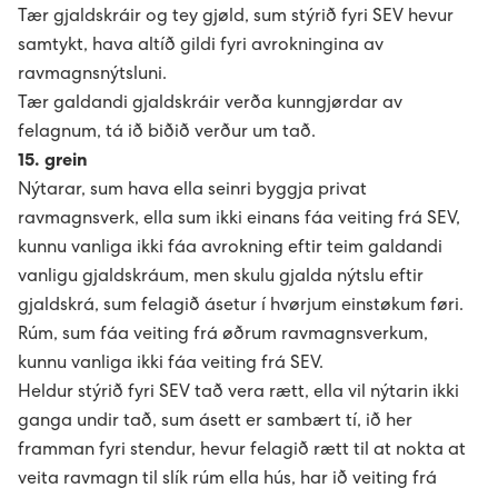
Tær gjaldskráir og tey gjøld, sum stýrið fyri SEV hevur
samtykt, hava altíð gildi fyri avrokningina av
ravmagnsnýtsluni.
Tær galdandi gjaldskráir verða kunngjørdar av
felagnum, tá ið biðið verður um tað.
15. grein
Nýtarar, sum hava ella seinri byggja privat
ravmagnsverk, ella sum ikki einans fáa veiting frá SEV,
kunnu vanliga ikki fáa avrokning eftir teim galdandi
vanligu gjaldskráum, men skulu gjalda nýtslu eftir
gjaldskrá, sum felagið ásetur í hvørjum einstøkum føri.
Rúm, sum fáa veiting frá øðrum ravmagnsverkum,
kunnu vanliga ikki fáa veiting frá SEV.
Heldur stýrið fyri SEV tað vera rætt, ella vil nýtarin ikki
ganga undir tað, sum ásett er sambært tí, ið her
framman fyri stendur, hevur felagið rætt til at nokta at
veita ravmagn til slík rúm ella hús, har ið veiting frá