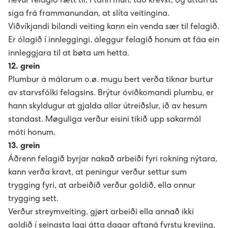
hevur felagið rætt til, í tann mun, tað krevst, og uttan at
siga frá frammanundan, at slíta veitingina.
Viðvíkjandi bilandi veiting kann ein venda sær til felagið.
Er ólagið í innleggingi, áleggur felagið honum at fáa ein
innleggjara til at bøta um hetta.
12. grein
Plumbur á málarum o.ø. mugu bert verða tiknar burtur
av starvsfólki felagsins. Brýtur óviðkomandi plumbu, er
hann skyldugur at gjalda allar útreiðslur, ið av hesum
standast. Møguliga verður eisini tikið upp sakarmál
móti honum.
13. grein
Áðrenn felagið byrjar nakað arbeiði fyri rokning nýtara,
kann verða kravt, at peningur verður settur sum
trygging fyri, at arbeiðið verður goldið, ella onnur
trygging sett.
Verður streymveiting, gjørt arbeiði ella annað ikki
goldið í seinasta lagi átta dagar aftaná fyrstu krevjing,