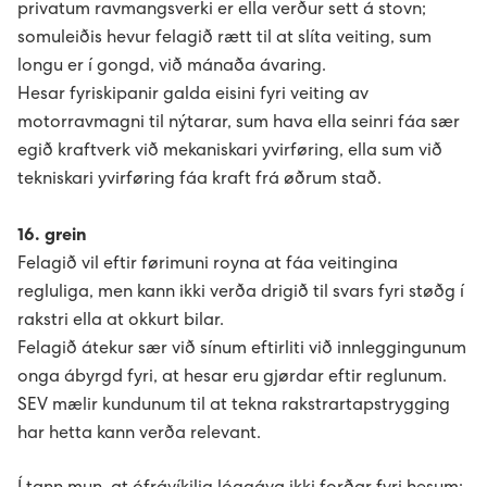
privatum ravmangsverki er ella verður sett á stovn;
somuleiðis hevur felagið rætt til at slíta veiting, sum
longu er í gongd, við mánaða ávaring.
Hesar fyriskipanir galda eisini fyri veiting av
motorravmagni til nýtarar, sum hava ella seinri fáa sær
egið kraftverk við mekaniskari yvirføring, ella sum við
tekniskari yvirføring fáa kraft frá øðrum stað.
16. grein
Felagið vil eftir førimuni royna at fáa veitingina
regluliga, men kann ikki verða drigið til svars fyri støðg í
rakstri ella at okkurt bilar.
Felagið átekur sær við sínum eftirliti við innleggingunum
onga ábyrgd fyri, at hesar eru gjørdar eftir reglunum.
SEV mælir kundunum til at tekna rakstrartapstrygging
har hetta kann verða relevant.