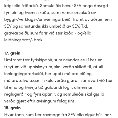
krígsella friðartíð. Somuleiðis hevur SEV onga ábyrgd
fyri ein og hvønn skaða, sum íkemur orsakað av
byggi-/verklags-/umvælingarbeiði framt av øðrum enn
SEV og samstundis ikki umbiðið av SEV. T.d.
graviarbeiði, sum førir við sær kaðal- og/ella
leidningsbrot/-brek.
17. grein
Umframt tær fyriskipanir, sum nevndar eru í hesum
treytum við uppískoytum, skal verða skilað til, at øll
innleggingararbeiði, her uppi í málaraleiðing,
málaratalva o.a.m., skulu verða gjørd í samsvari við tær
til eina og hvørja tíð galdandi lógir, almennar
reglugerðir og fyriskipanir, og somuleiðis skal gjølla
verða gjørt eftir ávísingum felagsins.
18. grein
Hvør tann, sum fær ravmagn frá SEV ella eigur hús, har