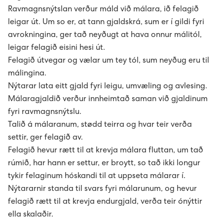
Ravmagnsnýtslan verður máld við málara, ið felagið
leigar út. Um so er, at tann gjaldskrá, sum er í gildi fyri
avrokningina, ger tað neyðugt at hava onnur málitól,
leigar felagið eisini hesi út.
Felagið útvegar og vælar um tey tól, sum neyðug eru til
málingina.
Nýtarar lata eitt gjald fyri leigu, umvæling og avlesing.
Málaragjaldið verður innheimtað saman við gjaldinum
fyri ravmagnsnýtslu.
Talið á málaranum, stødd teirra og hvar teir verða
settir, ger felagið av.
Felagið hevur rætt til at krevja málara fluttan, um tað
rúmið, har hann er settur, er broytt, so tað ikki longur
tykir felaginum hóskandi til at uppseta málarar í.
Nýtararnir standa til svars fyri málarunum, og hevur
felagið rætt til at krevja endurgjald, verða teir ónýttir
ella skalaðir.