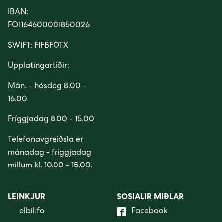
Húsavørður til Sundsverkið
Group Executive Management
Reports
Minesto - tidal energy project
IBAN:
FO1164600001850026
Montørur til rakstrardeildina hjá Sev
Organisational diagram
Powering an island community with 100%
Pumped storage
renewables
SWIFT: FIFBFOTX
Vís alt...
Upplatingartíðir:
Mán. - hósdag 8.00 -
16.00
Fríggjadag 8.00 - 15.00
Telefonavgreiðsla er
mánadag - fríggjadag
millum kl. 10.00 - 15.00.
LEINKJUR
SOSIALIR MIÐLAR
elbil.fo
Facebook