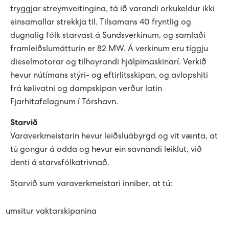
tryggjar streymveitingina, tá ið varandi orkukeldur ikki
Sev - sum allir føroyingar eiga
Bílegg løðispjaldur
Prísir fyri løðing
Uppsøgn av løðistøð
Tvey øki í Vestmannasundi friðað
Sólorka
Um elskipanina
einsamallar strekkja til. Tilsamans 40 fryntlig og
Vegleiðing til uppseting av málarum
dugnalig fólk starvast á Sundsverkinum, og samlaði
Umhugsar tú elbil?
Frámelda RFID-løðispjaldur
Mýruverkið II - pumpuskipan í Vestmanna
Orkuverk
Leys størv
framleiðslumátturin er 82 MW. Á verkinum eru tíggju
B2: Luftteym til kaðalteym
dieselmotorar og tilhoyrandi hjálpimaskinarí. Verkið
Søguligt yvirlit - pumpuskipan
Porkerishagi
Netið
Lestrarstarv á menningardeildini
hevur nútímans stýri- og eftirlitsskipan, og avlopshiti
C1: Treytir fyri ravmagnsveiting til nýtarar
frá kølivatni og dampskipan verður latin
Framleiðslan kring landið
Starvsfólk til høvuðskontrollrúmið
Fjarhitafelagnum í Tórshavn.
C2: Felagsreglurnar
Starvið
Tøkningur við áræði til myllur og battaríir
C3: Broytingar til felagsreglur
Varaverkmeistarin hevur leiðsluábyrgd og vit vænta, at
tú gongur á odda og hevur ein savnandi leiklut, við
KT-mennari til Sev
denti á starvsfólkatrivnað.
C4: Viðmerkingar og ískoyti
Maskinmeistari til grønu orkuverkini hjá Sev
Starvið sum varaverkmeistari inniber, at tú:
D1: Løgtingslógir
Starvsfólk til køkin
·
umsitur vaktarskipanina
D2: Landsstýriskunngerðir