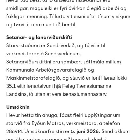
hevur tað best, tá ið arbeiðsumstøðurnar eru
Vís alt...
Vís alt...
smidligar, møguleiki er fyri ávirkan á egið arbeiði og
fakligari menning. Tí lurta vit eisini eftir tínum ynskjum
og tørvi, í tann mun tað ber til.
Setanar- og lønarviðurskifti
Starvsstaðurin er Sundsverkið, og tú vísir til
verkmeistaran á Sundsverkinum.
Setanarviðurskiftini eru sambært sáttmála millum
Kommunala Arbeiðsgevarafelagið og
starvið er lønt í lønarflokki
Maskinmeistarafelagið, og
35.1 eftir lønartalvuni hjá Felag Tænastumanna
Landsins, tó uttan at vera tænastumannastarv.
Umsóknin
Hevur hetta tín áhuga, fáast fleiri upplýsingar um
starvið frá Eyðun Matras, verkmeistara, á telefon
286914. Umsóknarfreistin er
5. juni 2026.
Send okkum