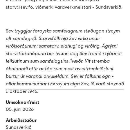
umsókn, prógv og onnur viðkomandi skjøl á
starv@sev.fo
, viðmerk: varaverkmeistari - Sundsverkið.
Sev tryggjar føroyska samfelagnum støðugan streym
alt samdøgrið. Starvsfólk hjá Sev virka undir
virðisorðunum: samstarv, eldhugi og virðing. Ágrýtni
starvsfólkahópurin ber hvønn dag Sev framá í týðandi
leiklutinum sum samfelagsins lívæðr. Vit stremba
áhaldandi eftir at fáa sum mest av elframleiðsluni
burtur úr varandi orkukeldum. Sev er fólksins ogn -
allar kommunurnar í Føroyum eiga Sev, ið varð stovnað
1. oktober 1946.
Umsóknarfreist
05. juni 2026
Arbeiðsstaður
Sundsverkið