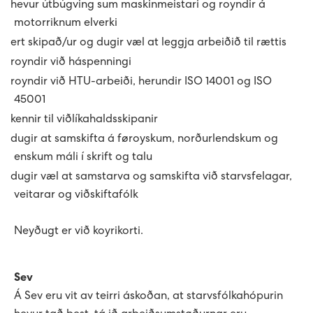
·
hevur útbúgving sum maskinmeistari og royndir á
Húsavørður til Sundsverkið
English
motorriknum elverki
·
ert skipað/ur og dugir væl at leggja arbeiðið til rættis
Montørur til rakstrardeildina hjá Sev
News
·
royndir við háspenningi
·
royndir við HTU-arbeiði, herundir ISO 14001 og ISO
Heilsa, trygd og umhvørvi
The Power Supply System
45001
·
kennir til viðlíkahaldsskipanir
Nevndin
Tøl, treytir og frágreiðingar
About us
·
dugir at samskifta á føroyskum, norðurlendskum og
enskum máli í skrift og talu
Vís alt...
Miðlar og samskifti
Projects
Prísir
Management
·
dugir væl at samstarva og samskifta við starvsfelagar,
veitarar og viðskiftafólk
Kennifílur (cookies)
EV - Electrical vehicles
Eldri gjaldskráir
Ársroknskapur 2025
Tíðindi
Board of Directors
History
Sumba solar power plant
Neyðugt er við koyrikorti.
Kunning um dátuvernd
Ársroknskapur 2024
Webcasts
Group Executive Management
Reports
Minesto - tidal energy project
Sev
Sev - sum allir føroyingar eiga
Vís alt...
Spurningar og svar
Organisational diagram
Powering an island community with 100%
Pumped storage
renewables
Á Sev eru vit av teirri áskoðan, at starvsfólkahópurin