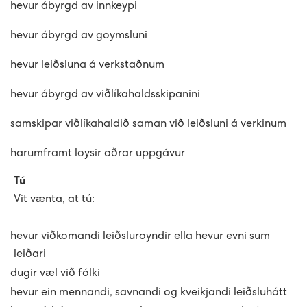
·
hevur ábyrgd av innkeypi
Avloysarar til Vágsverkið í summarfrítíðini
D2: Landsstýriskunngerðir
·
hevur ábyrgd av goymsluni
Summarstørv
D1: Løgtingslógir
·
hevur leiðsluna á verkstaðnum
Varaverkmeistari til Sundsverkið
·
hevur ábyrgd av viðlíkahaldsskipanini
·
samskipar viðlíkahaldið saman við leiðsluni á verkinum
Maskinsmiður til Sundsverkið
·
harumframt loysir aðrar uppgávur
Elektrikari til Sundsverkið
Tú
Vit vænta, at tú:
Maskinsmiðjulærlingur
·
hevur viðkomandi leiðsluroyndir ella hevur evni sum
Arbeiðsfólk til Sundsverkið
leiðari
·
dugir væl við fólki
Elektrikari/elinnleggjari til eltøknideildina
·
hevur ein mennandi, savnandi og kveikjandi leiðsluhátt