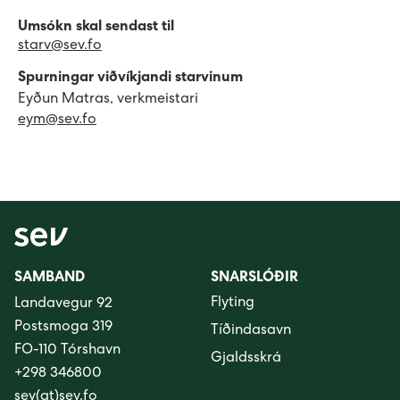
Umsókn skal sendast til
starv@sev.fo
Spurningar viðvíkjandi starvinum
Eyðun Matras, verkmeistari
eym@sev.fo
SAMBAND
SNARSLÓÐIR
Flyting
Landavegur 92
Postsmoga 319
Tíðindasavn
FO-110 Tórshavn
Gjaldsskrá
+298 346800
sev(at)sev.fo