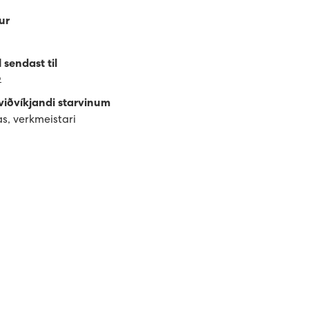
ur
sendast til
o
viðvíkjandi starvinum
s, verkmeistari