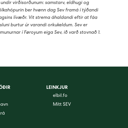
a undir virðisorðunum: samstarv, eldhugi og
fólkahópurin ber hvønn dag Sev framá í týðandi
gsins lívæðr. Vit strema áhaldandi eftir at fáa
luni burtur úr varandi orkukeldum. Sev er
mmunurnar í Føroyum eiga Sev, ið varð stovnað 1.
ÓÐIR
LEINKJUR
elbil.fo
savn
Mítt SEV
krá