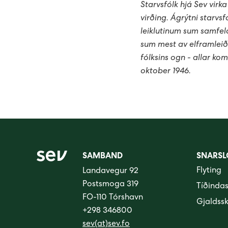
Starvsfólk hjá Sev virk
virðing. Ágrýtni starvs
leiklutinum sum samfela
sum mest av elframleiðs
fólksins ogn - allar ko
oktober 1946.
SAMBAND
SNARSL
Flyting
Landavegur 92
Postsmoga 319
Tíðinda
FO-110 Tórshavn
Gjaldss
+298 346800
sev(at)sev.fo