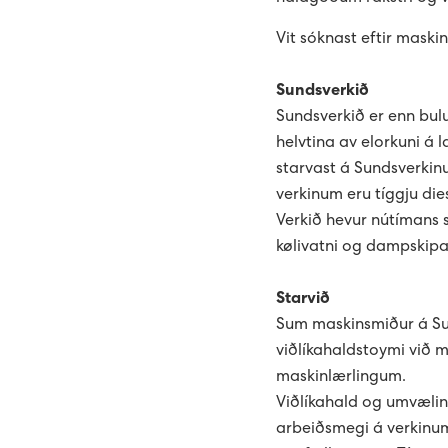
Vit sóknast eftir maskin
Sundsverkið
Sundsverkið er enn bulu
helvtina av elorkuni á 
starvast á Sundsverkin
verkinum eru tíggju die
Verkið hevur nútímans st
kølivatni og dampskipan
Starvið
Sum maskinsmiður á Su
viðlíkahaldstoymi við
maskinlærlingum.
Viðlíkahald og umvælin
arbeiðsmegi á verkinum