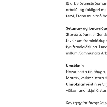
ið arbeiðsumstøðurnar e
arbeiði og fakligari men
tørvi, í tann mun tað ber
Setanar- og lønarviðus
Starvsstaðurin er Sunds
fevnir um framleiðslupa
fyri framleiðsluna. Løn
millum Kommunala Arbe
Umsóknin
Hevur hetta tín áhuga, 
Matras, verkmeistara á
Umsóknarfreistin er 5. 
viðkomandi skjøl á sta
Sev tryggjar føroyska