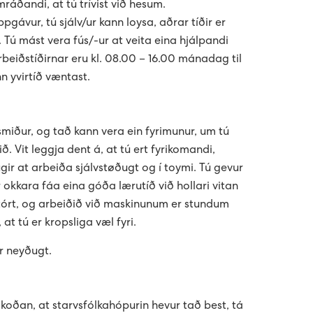
umráðandi, at tú trívist við hesum.
gávur, tú sjálv/ur kann loysa, aðrar tíðir er
. Tú mást vera fús/-ur at veita eina hjálpandi
rbeiðstíðirnar eru kl. 08.00 – 16.00 mánadag til
n yvirtíð væntast.
miður, og tað kann vera ein fyrimunur, um tú
ð. Vit leggja dent á, at tú ert fyrikomandi,
ir at arbeiða sjálvstøðugt og í toymi. Tú gevur
gar okkara fáa eina góða lærutíð við hollari vitan
stórt, og arbeiðið við maskinunum er stundum
 at tú er kropsliga væl fyri.
er neyðugt.
áskoðan, at starvsfólkahópurin hevur tað best, tá