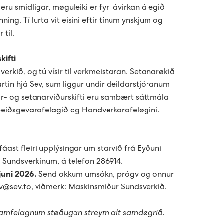
ru smidligar, møguleiki er fyri ávirkan á egið
ning. Tí lurta vit eisini eftir tínum ynskjum og
 til.
kifti
verkið, og tú vísir til verkmeistaran. Setanarøkið
rtin hjá Sev, sum liggur undir deildarstjóranum
ar- og setanarviðurskifti eru sambært sáttmála
iðsgevarafelagið og Handverkarafeløgini.
fáast fleiri upplýsingar um starvið frá Eyðuni
 Sundsverkinum, á telefon 286914.
juni 2026.
Send okkum umsókn, prógv og onnur
rv@sev.fo, viðmerk: Maskinsmiður Sundsverkið.
 samfelagnum støðugan streym alt samdøgrið.