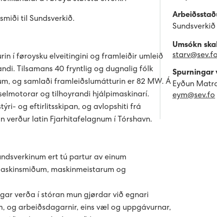
Arbeiðsstað
smiði til Sundsverkið.
Sundsverkið
Umsókn skal 
starv@sev.f
rin í føroysku elveitingini og framleiðir umleið
landi. Tilsamans 40 fryntlig og dugnalig fólk
Spurningar 
um, og samlaði framleiðslumátturin er 82 MW. Á
Eyðun Matra
selmotorar og tilhoyrandi hjálpimaskinarí.
eym@sev.fo
ýri- og eftirlitsskipan, og avlopshiti frá
 verður latin Fjarhitafelagnum í Tórshavn.
ndsverkinum ert tú partur av einum
 maskinsmiðum, maskinmeistarum og
gar verða í stóran mun gjørdar við egnari
, og arbeiðsdagarnir, eins væl og uppgávurnar,