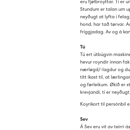
eru fjølbroyttar. Tí er 
Stundum er talan um upp
neyðugt at lyfta í felag
hond, har tað tørvar. A
fríggjadag. Av og á kan
Tú
Tú ert útbúgvin maskins
hevur royndir innan faki
nærløgd/-lagdur og dug
títt íkast til, at lærlin
og førleikum. Økið er 
krevjandi, tí er neyðugt,
Koyrikort til persónbil 
Sev
Á Sev eru vit av teirri 