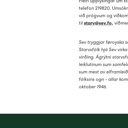
Fleiri upplýsingar um st
telefon 219820. Umsókn
við prógvum og viðkoma
til
starv@sev.fo
,
viðmer
Sev tryggjar føroyska
Starvsfólk hjá Sev virk
virðing. Ágrýtni starvs
leiklutinum sum samfela
sum mest av elframleiðs
fólksins ogn - allar ko
oktober 1946.