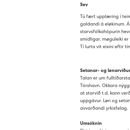
Sev
Tú fært upplæring í te
galdandi á eløkinum. Á 
starvsfólkahópurin hev
smidligar, møguleiki er 
Tí lurta vit eisini eftir
Setanar- og lønarviður
Talan er um fulltíðarst
Tórshavn. Okkara nýggi
at starvið t.d. kann ve
uppgávur. Løn og setan
avvarðandi yrkisfelag.
Umsóknin