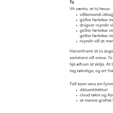
Tú
Vit vænta, at tú hevur:
viðkomandi útbúg
góðar førleikar in
drúgvar royndir 
góðar førleikar v
góðar førleikar vi
royndir við at m
Harumframt at tú dugir 
samstarvi við onnur. Tú 
hjá øðrum at skilja. At 
teg tøkniliga, og ert f
Tað kann vera ein fyrim
dátuarkitekturi
cloud tøkni og Az
at menna grafisk