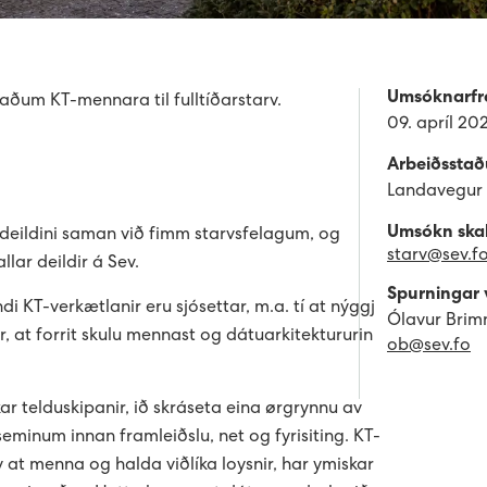
Umsóknarfre
gaðum KT-mennara til fulltíðarstarv.
09. apríl 20
Arbeiðsstað
Landavegur
Umsókn skal 
-deildini saman við fimm starvsfelagum, og
starv@sev.f
llar deildir á Sev.
Spurningar 
di KT-verkætlanir eru sjósettar, m.a. tí at nýggj
Ólavur Brimn
r, at forrit skulu mennast og dátuarkitektururin
ob@sev.fo
r telduskipanir, ið skráseta eina ørgrynnu av
eminum innan framleiðslu, net og fyrisiting. KT-
 at menna og halda viðlíka loysnir, har ymiskar