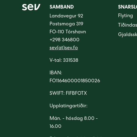
SAMBAND
SNARSL
Flyting
Landavegur 92
Postsmoga 319
Tíðinda
FO-110 Tórshavn
Gjaldss
+298 346800
sev(at)sev.fo
V-tal: 331538
IBAN:
FO1164600001850026
SWIFT: FIFBFOTX
Upplatingartíðir:
Mán. - hósdag 8.00 -
16.00