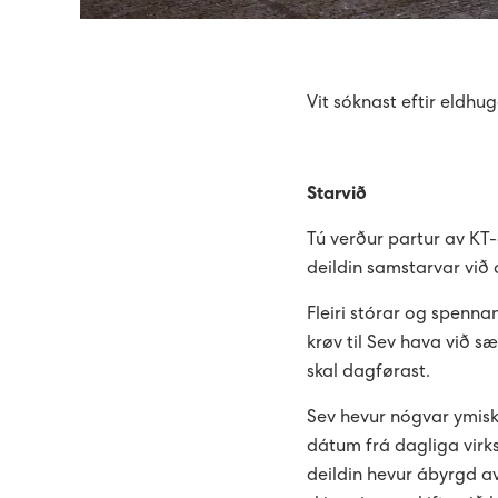
Vit sóknast eftir eldhu
Starvið
Tú verður partur av KT
deildin samstarvar við a
Fleiri stórar og spennan
krøv til Sev hava við sæ
skal dagførast.
Sev hevur nógvar ymiska
dátum frá dagliga virks
deildin hevur ábyrgd av