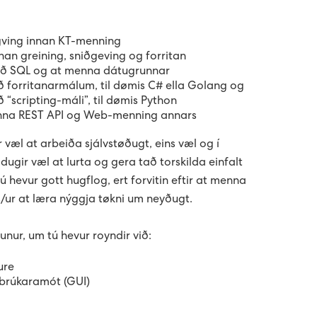
ving innan KT-menning
nan greining, sniðgeving og forritan
við SQL og at menna dátugrunnar
ið forritanarmálum, til dømis C# ella Golang og
ð “scripting-máli”, til dømis Python
enna REST API og Web-menning annars
væl at arbeiða sjálvstøðugt, eins væl og í
dugir væl at lurta og gera tað torskilda einfalt
tú hevur gott hugflog, ert forvitin eftir at menna
ús/ur at læra nýggja tøkni um neyðugt.
unur, um tú hevur royndir við:
ure
 brúkaramót (GUI)