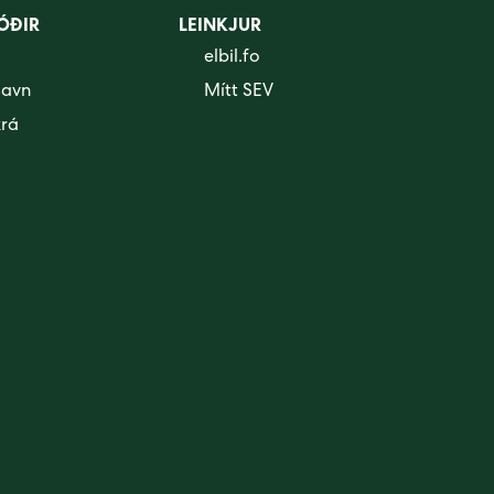
ÓÐIR
LEINKJUR
elbil.fo
savn
Mítt SEV
krá