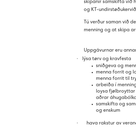
skipanir samskifta við 
og KT-undirstøðukervið
Tú verður saman við deil
menning og at skipa ar
Uppgávurnar eru annar
·
lýsa tørv og kravfesta
sniðgeva og men
menna forrit og lo
menna forrit til t
arbeiða í mennin
loysa fjølbroyttar
aðrar áhugabólk
samskifta og sams
og enskum
·
hava rakstur av verand