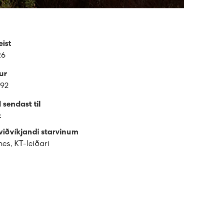
ist
26
ur
 92
sendast til
o
viðvíkjandi starvinum
es, KT-leiðari