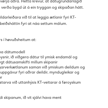
hvørja aðra. Hetta krevur, at dátugrundarlagið
 verða bygd út á ein tryggan og skipaðan hátt.
darleiðara við til at leggja ætlanir fyri KT-
beiðsháttin fyri at náa settum málum.
s í høvuðsheitum at:
na dátumodell
ysnir, ið viðgera dátur til ymisk endamál og
rygt dátusamskifti millum skipanir
garverkætlanum saman við ymiskum deildum og
 uppgávur fyri aðrar deildir, myndugleikar og
ar
tarva við uttanhýsis KT-veitarar á føroyskum
i skipanum, ið vit sjálvi hava ment