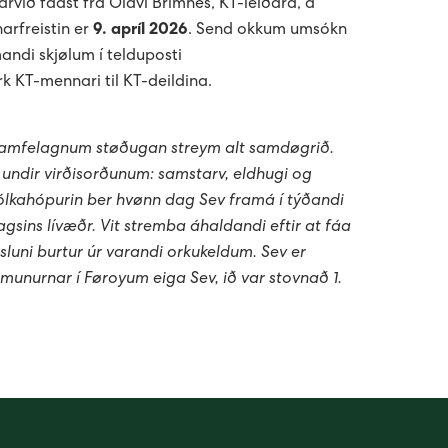
arvið fáast frá Ólavi Brimnes, KT-leiðara, á
arfreistin er
9. apríl 2026
. Send okkum umsókn
ndi skjølum í telduposti
k KT-mennari til KT-deildina.
 samfelagnum støðugan streym alt samdøgrið.
a undir virðisorðunum: samstarv, eldhugi og
fólkahópurin ber hvønn dag Sev framá í týðandi
gsins lívæðr. Vit stremba áhaldandi eftir at fáa
luni burtur úr varandi orkukeldum. Sev er
mmunurnar í Føroyum eiga Sev, ið var stovnað 1.