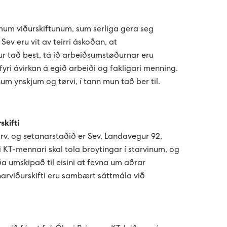
imum viðurskiftunum, sum serliga gera seg
Sev eru vit av teirri áskoðan, at
ur tað best, tá ið arbeiðsumstøðurnar eru
fyri ávirkan á egið arbeiði og fakligari menning.
 tínum ynskjum og tørvi, í tann mun tað ber til.
skifti
arv, og setanarstaðið er Sev, Landavegur 92,
 KT-mennari skal tola broytingar í starvinum, og
rða umskipað til eisini at fevna um aðrar
arviðurskifti eru sambært sáttmála við