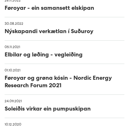
28.11.2022
Føroyar - ein samansett elskipan
30.08.2022
Nýskapandi verkætlan í Suðuroy
05.11.2021
Elbilar og løðing - vegleiðing
01.10.2021
Føroyar og grøna kósin - Nordic Energy
Research Forum 2021
24.09.2021
Soleiðis virkar ein pumpuskipan
10.12.2020