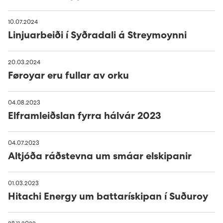
Húsavørður til Sundsverkið
Group Executive Management
Reports
Minesto - tidal energy project
10.07.2024
Montørur til rakstrardeildina hjá Sev
Organisational diagram
Powering an island community with 100%
Pumped storage
Linjuarbeiði í Syðradali á Streymoynni
renewables
Vís alt...
20.03.2024
Føroyar eru fullar av orku
04.08.2023
Elframleiðslan fyrra hálvár 2023
04.07.2023
Altjóða ráðstevna um smáar elskipanir
01.03.2023
Hitachi Energy um battarískipan í Suðuroy