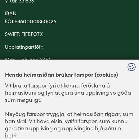
V-tal: 331538
IBAN:
FO1164600001850026
SWIFT: FIFBFOTX
Upplatingartíðir:
Mán. - hósdag 8.00 -
16.00
Henda heimasíðan brúkar farspor (cookies)
Fríggjadag 8.00 - 15.00
Vit brúka farspor fyri at kanna ferðsluna á
heimasíðuni og fyri at gera tína uppliving so góða
Telefonavgreiðsla er
sum møguligt.
mánadag - fríggjadag
millum kl. 10.00 - 15.00.
Neyðug farspor tryggja, at heimasíðan riggar, sum
hon skal. Vit hava eisini valfrí farspor, sum kunnu
gera tína uppliving og upplivingina hjá øðrum
LEINKJUR
SOSIALIR MIÐLAR
betri.
elbil.fo
Facebook