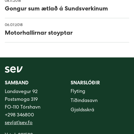
08.11.2018
Gongur sum ætlað á Sundsverkinum
06.07.2018
Motorhallirnar stoyptar
SAMBAND
SNARSLÓÐIR
Flyting
Landavegur 92
Postsmoga 319
Tíðindasavn
FO-110 Tórshavn
Gjaldsskrá
+298 346800
sev(at)sev.fo