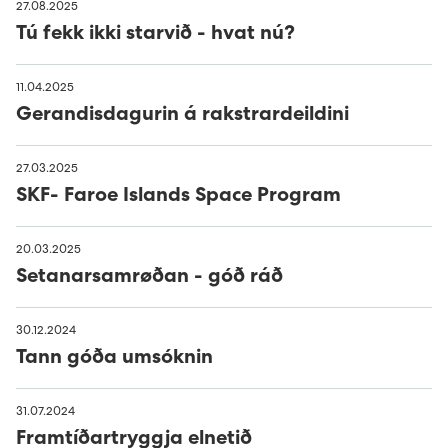
27.08.2025
Kunning um dátuvernd
Avloysarar til Vágsverkið í summarfrítíðini
Tú fekk ikki starvið - hvat nú?
D2: Landsstýriskunngerðir
Sev - sum allir føroyingar eiga
Summarstørv
11.04.2025
D1: Løgtingslógir
Gerandisdagurin á rakstrardeildini
English
Varaverkmeistari til Sundsverkið
27.03.2025
News
Maskinsmiður til Sundsverkið
SKF- Faroe Islands Space Program
The Power Supply System
Elektrikari til Sundsverkið
20.03.2025
Setanarsamrøðan - góð ráð
About us
Maskinsmiðjulærlingur
30.12.2024
Projects
Arbeiðsfólk til Sundsverkið
Management
Tann góða umsóknin
EV - Electrical vehicles
Elektrikari/elinnleggjari til eltøknideildina
Board of Directors
History
Sumba solar power plant
31.07.2024
Framtíðartryggja elnetið