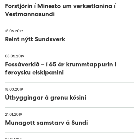
Forstjórin í Minesto um verkætlanina í
Vestmannasundi
18.06.2019
Reint nýtt Sundsverk
08.05.2019
Fossáverkið – í 65 ár krummtappurin í
føroysku elskipanini
18.03.2019
Útbyggingar á grønu kósini
21.01.2019
Munagott samstarv á Sundi