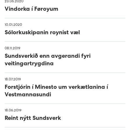
23.06.2020
Vindorka í Føroyum
10.01.2020
Sólorkuskipanin roynist væl
08.11.2019
Sundsverkið enn avgerandi fyri
veitingartrygdina
18.07.2019
Forstjórin í Minesto um verkætlanina í
Vestmannasundi
18.06.2019
Reint nýtt Sundsverk