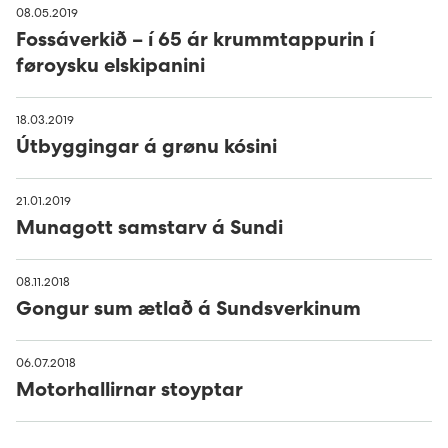
08.05.2019
Fossáverkið – í 65 ár krummtappurin í
føroysku elskipanini
18.03.2019
Útbyggingar á grønu kósini
21.01.2019
Munagott samstarv á Sundi
08.11.2018
Gongur sum ætlað á Sundsverkinum
06.07.2018
Motorhallirnar stoyptar