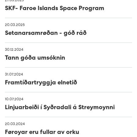
27.03.2025
Kunning um dátuvernd
Avloysarar til Vágsverkið í summarfrítíðini
SKF- Faroe Islands Space Program
D2: Landsstýriskunngerðir
Sev - sum allir føroyingar eiga
Summarstørv
20.03.2025
D1: Løgtingslógir
Setanarsamrøðan - góð ráð
English
Varaverkmeistari til Sundsverkið
30.12.2024
News
Maskinsmiður til Sundsverkið
Tann góða umsóknin
The Power Supply System
Elektrikari til Sundsverkið
31.07.2024
Framtíðartryggja elnetið
About us
Maskinsmiðjulærlingur
10.07.2024
Projects
Arbeiðsfólk til Sundsverkið
Management
Linjuarbeiði í Syðradali á Streymoynni
EV - Electrical vehicles
Elektrikari/elinnleggjari til eltøknideildina
Board of Directors
History
Sumba solar power plant
20.03.2024
Føroyar eru fullar av orku