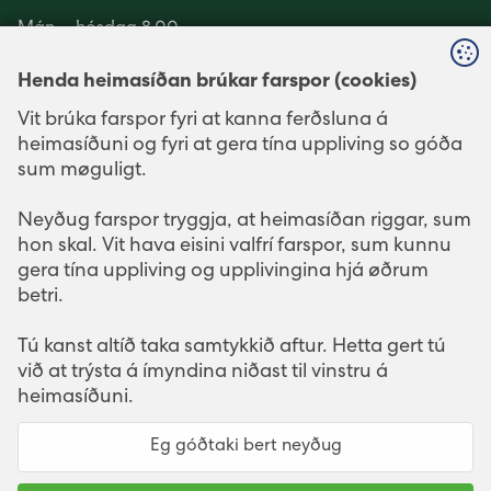
Mán. - hósdag 8.00 -
16.00
Henda heimasíðan brúkar farspor (cookies)
Fríggjadag 8.00 - 15.00
Vit brúka farspor fyri at kanna ferðsluna á
heimasíðuni og fyri at gera tína uppliving so góða
Telefonavgreiðsla er
sum møguligt.
mánadag - fríggjadag
millum kl. 10.00 - 15.00.
Neyðug farspor tryggja, at heimasíðan riggar, sum
hon skal. Vit hava eisini valfrí farspor, sum kunnu
gera tína uppliving og upplivingina hjá øðrum
LEINKJUR
SOSIALIR MIÐLAR
betri.
elbil.fo
Facebook
Mítt SEV
LinkedIn
Tú kanst altíð taka samtykkið aftur. Hetta gert tú
við at trýsta á ímyndina niðast til vinstru á
YouTube
heimasíðuni.
Instagram
Eg góðtaki bert neyðug
Neyðug
- Neyðug farspor hjálpa til við at gera
nýtsluna av heimasíðuni møguliga, so sum at