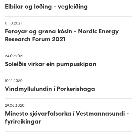
Elbilar og løðing - vegleiðing
01.10.2021
Føroyar og grøna kósin - Nordic Energy
Research Forum 2021
24.09.2021
Soleiðis virkar ein pumpuskipan
10.12.2020
Vindmyllulundin í Porkerishaga
29.06.2020
Minesto sjóvarfalsorka í Vestmannasundi -
fyrireikingar