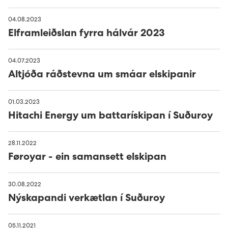
Húsavørður til Sundsverkið
Group Executive Management
Reports
Minesto - tidal energy project
04.08.2023
Montørur til rakstrardeildina hjá Sev
Organisational diagram
Powering an island community with 100%
Pumped storage
Elframleiðslan fyrra hálvár 2023
renewables
Vís alt...
04.07.2023
Altjóða ráðstevna um smáar elskipanir
01.03.2023
Hitachi Energy um battarískipan í Suðuroy
28.11.2022
Føroyar - ein samansett elskipan
30.08.2022
Nýskapandi verkætlan í Suðuroy
05.11.2021