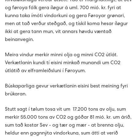
Klivaløkshaga verður útsett. Tað er margháttiligt, at Sev
Kunning um dátuvernd
Avloysarar til Vágsverkið í summarfrítíðini
og føroya fólk gera íløgur á uml. 700 mió. kr. fyri at
D2: Landsstýriskunngerðir
kunna taka ímóti vindorkuni og gera Føroyar grønari,
Sev - sum allir føroyingar eiga
Summarstørv
men at tað verður steðgað, og tískil koma hesar íløgur
D1: Løgtingslógir
ikki at gera tann mun, vit annars høvdu væntað
English
Varaverkmeistari til Sundsverkið
beinanvegin.
Meira vindur merkir minni olja og minni CO2 útlát.
News
Maskinsmiður til Sundsverkið
Verkætlanin kundi tí eisini minkað munandi um CO2
útlátið av elframleiðsluni í Føroyum.
The Power Supply System
Elektrikari til Sundsverkið
Búskaparliga gevur verkætlanin eisini best meining fyri
About us
Maskinsmiðjulærlingur
brúkaran.
Projects
Arbeiðsfólk til Sundsverkið
Management
Stutt sagt í tølum tosa vit um 17.200 tons av olju, sum
merkir 55.000 tons av CO2 og góðar 81 mió. kr. um árið,
EV - Electrical vehicles
Elektrikari/elinnleggjari til eltøknideildina
Board of Directors
History
Sumba solar power plant
sum tað kostar Sev - og tær og mær - at brenna olju,
heldur enn gagnnýta vindorkuna, sum átti at verið