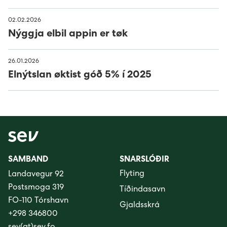
02.02.2026
Nýggja elbil appin er tøk
26.01.2026
Elnýtslan øktist góð 5% í 2025
SAMBAND
SNARSLÓÐIR
Flyting
Landavegur 92
Postsmoga 319
Tíðindasavn
FO-110 Tórshavn
Gjaldsskrá
+298 346800