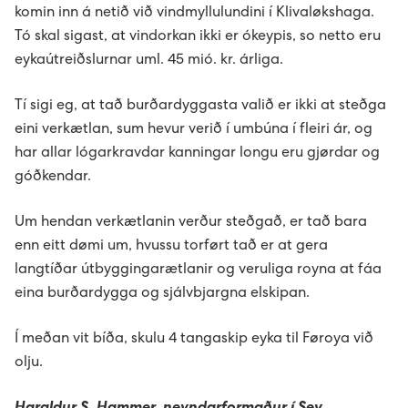
Húsavørður til Sundsverkið
Group Executive Management
Reports
Minesto - tidal energy project
komin inn á netið við vindmyllulundini í Klivaløkshaga.
Tó skal sigast, at vindorkan ikki er ókeypis, so netto eru
Montørur til rakstrardeildina hjá Sev
Organisational diagram
Powering an island community with 100%
Pumped storage
eykaútreiðslurnar uml. 45 mió. kr. árliga.
renewables
Tí sigi eg, at tað burðardyggasta valið er ikki at steðga
Vís alt...
eini verkætlan, sum hevur verið í umbúna í fleiri ár, og
har allar lógarkravdar kanningar longu eru gjørdar og
góðkendar.
Um hendan verkætlanin verður steðgað, er tað bara
enn eitt dømi um, hvussu torført tað er at gera
langtíðar útbyggingarætlanir og veruliga royna at fáa
eina burðardygga og sjálvbjargna elskipan.
Í meðan vit bíða, skulu 4 tangaskip eyka til Føroya við
olju.