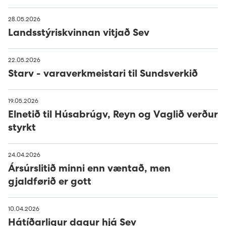
28.05.2026
Landsstýriskvinnan vitjað Sev
22.05.2026
Starv - varaverkmeistari til Sundsverkið
19.05.2026
Elnetið til Húsabrúgv, Reyn og Vaglið verður
styrkt
24.04.2026
Ársúrslitið minni enn væntað, men
gjaldførið er gott
10.04.2026
Hátíðarligur dagur hjá Sev