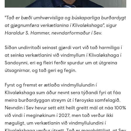
Sev - sum allir føroyingar eiga
Bílegg løðispjaldur
Prísir fyri løðing
Uppsøgn av løðistøð
Tvey øki í Vestmannasundi friðað
Sólorka
Um elskipanina
Vegleiðing til uppseting av málarum
"
Tað er bæði umhvørvisliga og búskaparliga burðardygt
Tøl, treytir og frágreiðingar
Umhugsar tú elbil?
Frámelda RFID-løðispjaldur
Mýruverkið II - pumpuskipan í Vestmanna
Orkuverk
Leys størv
at gjøgnumføra verkætlanina í Klivaløkshaga", sigur
B2: Luftteym til kaðalteym
Haraldur S. Hammer, nevndarformaður í Sev.
Miðlar og samskifti
Søguligt yvirlit - pumpuskipan
Porkerishagi
Netið
Lestrarstarv á menningardeildini
Heilsa, trygd og umhvørvi
Prísir
C1: Treytir fyri ravmagnsveiting til nýtarar
Síðan undirritaði seinast gjørdi vart við tað harmiliga í
Framleiðslan kring landið
Starvsfólk til høvuðskontrollrúmið
Nevndin
Eldri gjaldskráir
Ársroknskapur 2025
Tíðindi
at seinka verkætlanini við vindmyllum í Klivaløkshaga í
C2: Felagsreglurnar
Sandoynni, eri eg fleiri ferðir spurdur um at útgreina
útsagnirnar, og tað geri eg fegin.
Tøkningur við áræði til myllur og battaríir
Vís alt...
Ársroknskapur 2024
Webcasts
C3: Broytingar til felagsreglur
Fyrst og fremst er ætlaða vindmyllulundin í
KT-mennari til Sev
Vís alt...
Spurningar og svar
Klivaløkshaga sum áður nevnt sera týðandi fyri at fáa
C4: Viðmerkingar og ískoyti
meira burðardyggan streym út í føroyska samfelagið.
Maskinmeistari til grønu orkuverkini hjá Sev
Vís alt...
Nevndin í Sev hevur sett eitt heilt greitt mál at náa 100%
D1: Løgtingslógir
við vindi í meginøkinum í 2027, men tað verður ikki
Kennifílur (cookies)
Starvsfólk til køkin
møguligt, um verkætlanin við vindmyllulundini í
D2: Landsstýriskunngerðir