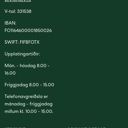
sev(at)sev.fo
V-tal: 331538
IBAN:
FO1164600001850026
SWIFT: FIFBFOTX
Upplatingartíðir:
Mán. - hósdag 8.00 -
16.00
Fríggjadag 8.00 - 15.00
Telefonavgreiðsla er
mánadag - fríggjadag
millum kl. 10.00 - 15.00.