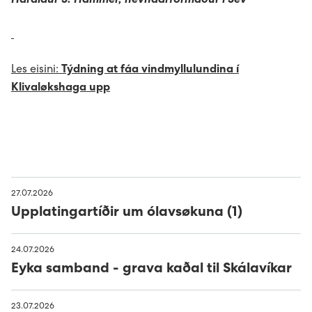
Haraldur S. Hammer, nevndarformaður í Sev
Les eisini:
Týdning at fáa vindmyllulundina í
Klivaløkshaga upp
27.07.2026
Upplatingartíðir um ólavsøkuna (1)
24.07.2026
Eyka samband - grava kaðal til Skálavíkar
23.07.2026