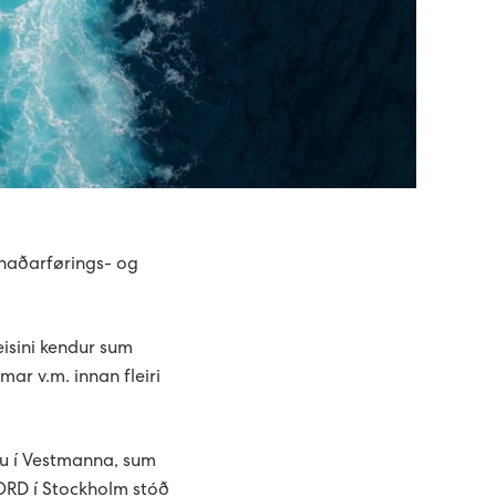
knaðarførings- og
eisini kendur sum
lmar v.m. innan fleiri
ku í Vestmanna, sum
ORD í Stockholm stóð