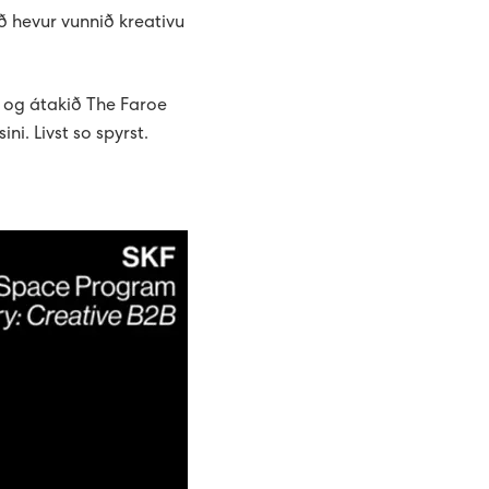
ð hevur vunnið kreativu
i, og átakið The Faroe
i. Livst so spyrst.