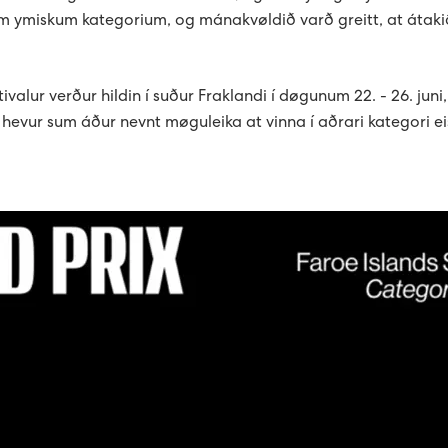
imum ymiskum kategorium, og mánakvøldið varð greitt, at átaki
ivalur verður hildin í suður Fraklandi í døgunum 22. - 26. jun
evur sum áður nevnt møguleika at vinna í aðrari kategori eisin