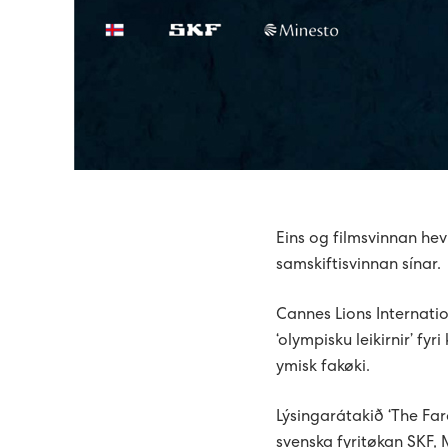
Eins og filmsvinnan hev
samskiftisvinnan sínar.
Cannes Lions Internatio
‘olympisku leikirnir’ fy
ymisk fakøki.
Lýsingarátakið ‘The Fa
svenska fyritøkan SKF,