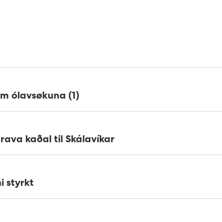
um ólavsøkuna (1)
ava kaðal til Skálavíkar
i styrkt