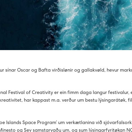
ur sínar Oscar og Bafta virðislønir og gallakvøld, hevur mar
nal Festival of Creativity er ein fimm daga langur festivalur, 
ri kreativitet, har kappast m.a. verður um bestu lýsingarátøk, fi
roe Islands Space Program’ um verkætlanina við sjóvarfalsor
 Minesto og Sev samstarvaðu um, og sum lýsingarfyritøkan N