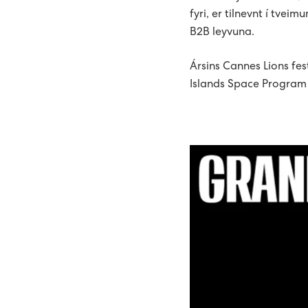
fyri, er tilnevnt í tve
B2B leyvuna.
Ársins Cannes Lions fest
Islands Space Program h