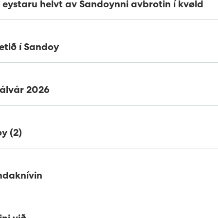
l eystaru helvt av Sandoynni avbrotin í kvøld
etið í Sandoy
hálvár 2026
y (2)
indaknívin