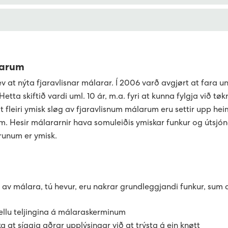
álarar hava eina ljósdiodu, sum sendir sokallaðar optiskar imp
 'Genindkobling' í 3 sekund. Hesin knøttur sær ymiskur út, alt 
slagnum E450 PLAN, situr knøtturin aftan fyri eina lúku, sum s
Landis+Gyr E360 hava eitt serligt portur, sum er ætlað til ey
in farin heima hjá tær?
1.
sekund.
larum
murin er farin. Er tað bara hjá tær, ella er myrkt hjá grannunum
a eyka útgerð setta til portrið, er neyðugt at virkja portið fy
erð, tá hann er settur til aftur.
 at nýta fjaravlisnar málarar. Í 2006 varð avgjørt at fara und
og hon er ókeypis.
tta skiftið vardi uml. 10 ár, m.a. fyri at kunna fylgja við tø
urin situr. Niðanfyri eru dømi:
a hjá tær: Kanna um RCD-releið er sligið frá, og kanna sams
t fleiri ymisk sløg av fjaravlisnum málarum eru settir upp hei
ið Innleggingardeildina hjá Sev.
uni er slignar frá ella brostnar.
m. Hesir málararnir hava somuleiðis ymiskar funkur og útsjó
runum er ymisk.
í øllum grannalagnum, kanna so heimasíðuna hjá Sev ella Sev
ar verða gjørdar í sambandi við streymslit.
nd, tá streymurin er farin, ber til at ringja til Sev á tlf. 3468
g av málara, tú hevur, eru nakrar grundleggjandi funkur, sum a
uellu teljingina á málaraskerminum
CD-relé’ið:
 at síggja aðrar upplýsingar við at trýsta á ein knøtt