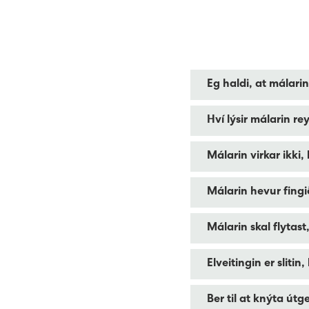
Eg haldi, at málarin
Hví lýsir málarin re
Hevur tú illgruna um
Tú hevur altíð møgu
Málarin virkar ikki,
Onkrir málarar hava 
Er reyða ljósið ikki
GG! Er einki brek á 
Málarin hevur fingið
Sig okkum frá beina
á málaranum.
Málarin skal flytast
Set teg í samband v
Elveitingin er slitin
Nei, tú hevur ikki h
Ber til at knýta útge
Er málarin hjá tær fj