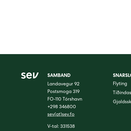
SAMBAND
SNARSL
Flyting
Landavegur 92
Postsmoga 319
Tíðinda
FO-110 Tórshavn
Gjaldss
+298 346800
sev(at)sev.fo
V-tal: 331538