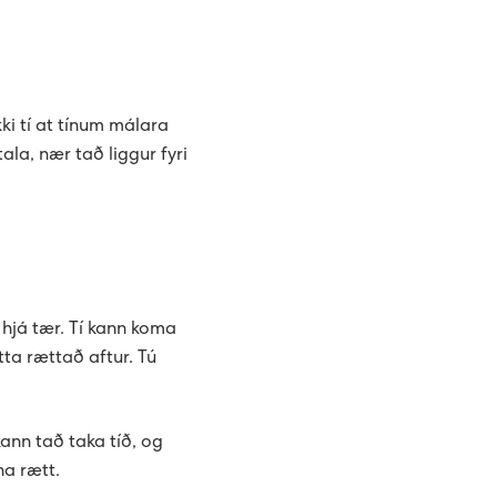
kki tí at tínum málara
la, nær tað liggur fyri
ng til elektrikara.
 hjá tær. Tí kann koma
tta rættað aftur. Tú
kann tað taka tíð, og
na rætt.