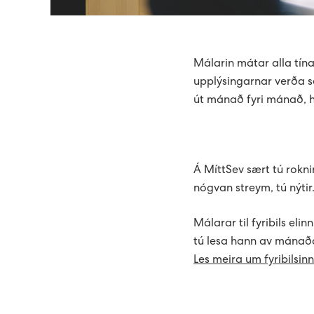
Málarin mátar alla tína 
upplýsingarnar verða se
út mánað fyri mánað, hv
Á MíttSev sært tú roknin
nógvan streym, tú nýtir
Málarar til fyribils eli
tú lesa hann av mánaða
Les meira um fyribilsin