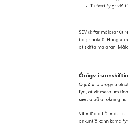
Tú fært fylgt við t
·
Er relé’ið sligið frá?
·
Um RCD-reléið er slig
·
SEV skiftir málarar út r
Um tað slær frá aftur
bagir nakað. Hongur mál
·
Tendar reléið aftur.
at skifta málaran. Mála
·
Tendra síðani allar b
·
Tá tú hevur staðfest, 
Órógv í samskift
Óljóð ella órógv á elne
fyri, at vit meta um tí
sært altíð á rokningini,
Vit miða altíð ímóti at
onkuntíð kann koma fyri