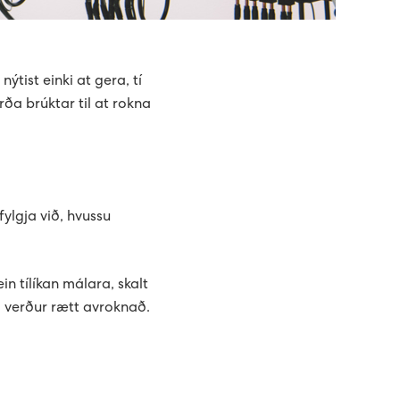
ýtist einki at gera, tí
rða brúktar til at rokna
fylgja við, hvussu
ein tílíkan málara, skalt
a verður rætt avroknað.