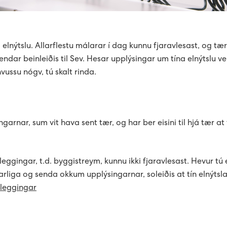
elnýtslu. Allarflestu málarar í dag kunnu fjaravlesast, og tær n
ndar beinleiðis til Sev. Hesar upplýsingar um tína elnýtslu ve
ussu nógv, tú skalt rinda.
garnar, sum vit hava sent tær, og har ber eisini til hjá tær at 
.
nnleggingar, t.d. byggistreym, kunnu ikki fjaravlesast. Hevur tú 
rliga og senda okkum upplýsingarnar, soleiðis at tín elnýtsl
nleggingar