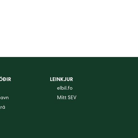
ÓÐIR
LEINKJUR
elbil.fo
savn
Mítt SEV
krá