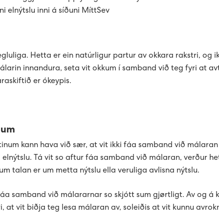
íni elnýtslu inni á síðuni MíttSev
ið frá, tendra tað so aftur.
egluliga. Hetta er ein natúrligur partur av okkara rakstri, og i
, royn so at sløkkja allar bólkaavbrótararnar/sikringarnar.
arin innandura, seta vit okkum í samband við teg fyri at avta
raskiftið er ókeypis.
ólkaafbrótararnar aftur, ein í senn.
hvørjum bólki feilurin er í, lat tá tann bólkin vera sløktan og ri
inum
tinum kann hava við sær, at vit ikki fáa samband við málaran
na elnýtslu. Tá vit so aftur fáa samband við málaran, verður he
 um talan er um metta nýtslu ella veruliga avlisna nýtslu.
 fáa samband við málararnar so skjótt sum gjørtligt. Av og á 
, at vit biðja teg lesa málaran av, soleiðis at vit kunnu avrok