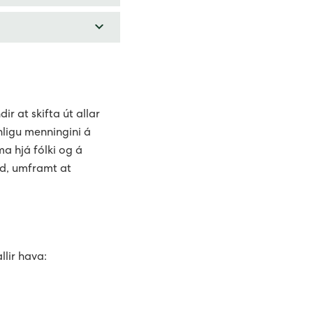
ulsir.
eftir slag av málara.
kal togast niður
ka útgerð – ofta
 eisini, og eingi
rst. Hesa tænastuna
ir at skifta út allar
knligu menningini á
tundis um
ma hjá fólki og á
nd, umframt at
 á Facebook, har
00.
llir hava: