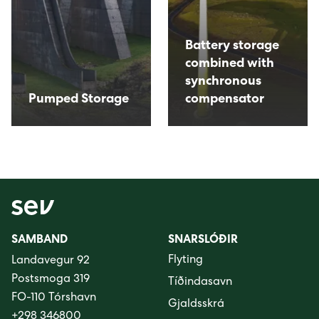
Battery storage
combined with
synchronous
Pumped Storage
compensator
SAMBAND
SNARSLÓÐIR
Flyting
Landavegur 92
Postsmoga 319
Tíðindasavn
FO-110 Tórshavn
Gjaldsskrá
+298 346800