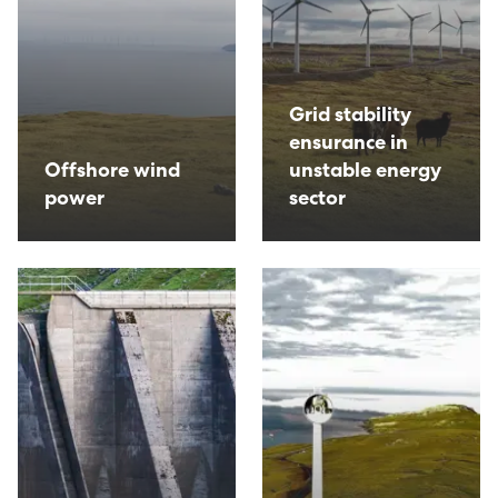
Húsavørður til Sundsverkið
Montørur til rakstrardeildina hjá Sev
Grid stability
ensurance in
Offshore wind
unstable energy
power
sector