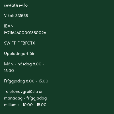
sev(at)sev.fo
V-tal: 331538
IBAN:
FO1164600001850026
SWIFT: FIFBFOTX
Upplatingartíðir:
Mán. - hósdag 8.00 -
16.00
Fríggjadag 8.00 - 15.00
Telefonavgreiðsla er
mánadag - fríggjadag
millum kl. 10.00 - 15.00.