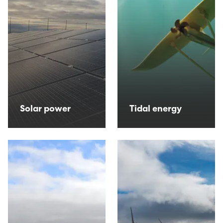
Avloysarar til Vágsverkið í summarfrítíðini
D2: Landsstýriskunngerðir
Summarstørv
D1: Løgtingslógir
Varaverkmeistari til Sundsverkið
Maskinsmiður til Sundsverkið
Solar power
Tidal energy
Elektrikari til Sundsverkið
Maskinsmiðjulærlingur
Arbeiðsfólk til Sundsverkið
Elektrikari/elinnleggjari til eltøknideildina