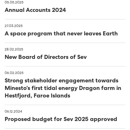
05.05.2025
Avloysarar til Vágsverkið í summarfrítíðini
Annual Accounts 2024
D2: Landsstýriskunngerðir
Summarstørv
D1: Løgtingslógir
27.03.2025
A space program that never leaves Earth
Varaverkmeistari til Sundsverkið
28.02.2025
Maskinsmiður til Sundsverkið
New Board of Directors of Sev
Elektrikari til Sundsverkið
06.02.2025
Strong stakeholder engagement towards
Maskinsmiðjulærlingur
Minesto’s first tidal energy Dragon farm in
Hestfjord, Faroe Islands
Arbeiðsfólk til Sundsverkið
06.12.2024
Elektrikari/elinnleggjari til eltøknideildina
Proposed budget for Sev 2025 approved