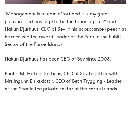
Sev - sum allir føroyingar eiga
The Power Supply System
Bílegg løðispjaldur
Prísir fyri løðing
Uppsøgn av løðistøð
Tvey øki í Vestmannasundi friðað
Sólorka
Um elskipanina
Vegleiðing til uppseting av málarum
"Management is a team effort and it is my great
pleasure and privilege to be the team captain" said
Tøl, treytir og frágreiðingar
About us
Umhugsar tú elbil?
Frámelda RFID-løðispjaldur
Mýruverkið II - pumpuskipan í Vestmanna
Orkuverk
Leys størv
B2: Luftteym til kaðalteym
Hákun Djurhuus, CEO of Sev in his acceptance speech as
he received the award Leader of the Year in the Public
Miðlar og samskifti
Projects
Søguligt yvirlit - pumpuskipan
Porkerishagi
Netið
Lestrarstarv á menningardeildini
Heilsa, trygd og umhvørvi
Prísir
Management
Sector of the Faroe Islands.
C1: Treytir fyri ravmagnsveiting til nýtarar
Kennifílur (cookies)
EV - Electrical vehicles
Framleiðslan kring landið
Starvsfólk til høvuðskontrollrúmið
Nevndin
Eldri gjaldskráir
Ársroknskapur 2025
Tíðindi
Board of Directors
History
Sumba solar power plant
Hákun Djurhuus has been CEO of Sev since 2008.
C2: Felagsreglurnar
Kunning um dátuvernd
Tøkningur við áræði til myllur og battaríir
Vís alt...
Ársroknskapur 2024
Webcasts
Group Executive Management
Reports
Minesto - tidal energy project
Photo: Mr Hákun Djurhuus, CEO of Sev together with
C3: Broytingar til felagsreglur
Mrs Ingunn Eiriksdóttir, CEO of Betri Trygging - Leader
Sev - sum allir føroyingar eiga
KT-mennari til Sev
Vís alt...
Spurningar og svar
Organisational diagram
Powering an island community with 100%
Pumped storage
of the Year in the private sector of the Faroe Islands.
C4: Viðmerkingar og ískoyti
renewables
Maskinmeistari til grønu orkuverkini hjá Sev
Vís alt...
Vís alt...
D1: Løgtingslógir
Starvsfólk til køkin
D2: Landsstýriskunngerðir