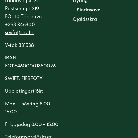
Flyting
Landavegur 92
Postsmoga 319
Tíðindasavn
FO-110 Tórshavn
Gjaldsskrá
+298 346800
sev(at)sev.fo
V-tal: 331538
IBAN:
FO1164600001850026
SWIFT: FIFBFOTX
Upplatingartíðir:
Mán. - hósdag 8.00 -
16.00
Fríggjadag 8.00 - 15.00
Telefonavgreiðsla er