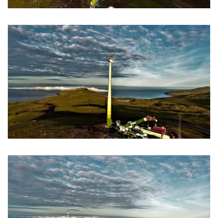
Húsavørður til Sundsverkið
Montørur til rakstrardeildina hjá Sev