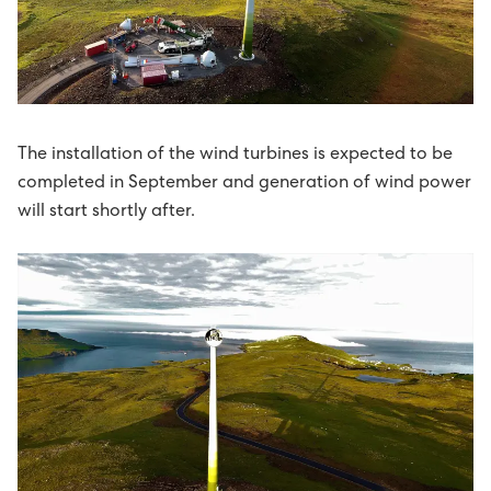
Avloysarar til Vágsverkið í summarfrítíðini
D2: Landsstýriskunngerðir
Summarstørv
D1: Løgtingslógir
Varaverkmeistari til Sundsverkið
The installation of the wind turbines is expected to be
completed in September and generation of wind power
Maskinsmiður til Sundsverkið
will start shortly after.
Elektrikari til Sundsverkið
Maskinsmiðjulærlingur
Arbeiðsfólk til Sundsverkið
Elektrikari/elinnleggjari til eltøknideildina