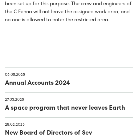
been set up for this purpose. The crew and engineers of
Avloysarar til Vágsverkið í summarfrítíðini
D2: Landsstýriskunngerðir
the C Fenna will not leave the assigned work area, and
no one is allowed to enter the restricted area.
Summarstørv
D1: Løgtingslógir
Varaverkmeistari til Sundsverkið
Maskinsmiður til Sundsverkið
Elektrikari til Sundsverkið
05.05.2025
Annual Accounts 2024
Maskinsmiðjulærlingur
27.03.2025
Arbeiðsfólk til Sundsverkið
A space program that never leaves Earth
Elektrikari/elinnleggjari til eltøknideildina
28.02.2025
New Board of Directors of Sev