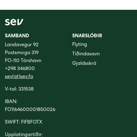
SAMBAND
SNARSLÓÐIR
Flyting
Landavegur 92
Postsmoga 319
Tíðindasavn
FO-110 Tórshavn
Gjaldsskrá
+298 346800
sev(at)sev.fo
V-tal: 331538
IBAN:
FO1164600001850026
SWIFT: FIFBFOTX
Upplatingartíðir: