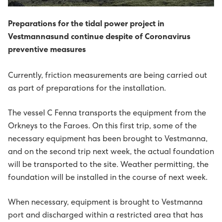
Sev - sum allir føroyingar eiga
The Power Supply System
Bílegg løðispjaldur
Prísir fyri løðing
Uppsøgn av løðistøð
Tvey øki í Vestmannasundi friðað
Sólorka
Um elskipanina
Vegleiðing til uppseting av málarum
Preparations for the tidal power project in
Vestmannasund continue despite of Coronavirus
Tøl, treytir og frágreiðingar
About us
Umhugsar tú elbil?
Frámelda RFID-løðispjaldur
Mýruverkið II - pumpuskipan í Vestmanna
Orkuverk
Leys størv
B2: Luftteym til kaðalteym
preventive measures
Miðlar og samskifti
Projects
Søguligt yvirlit - pumpuskipan
Porkerishagi
Netið
Lestrarstarv á menningardeildini
Heilsa, trygd og umhvørvi
Prísir
Management
Currently, friction measurements are being carried out
C1: Treytir fyri ravmagnsveiting til nýtarar
as part of preparations for the installation.
Kennifílur (cookies)
EV - Electrical vehicles
Framleiðslan kring landið
Starvsfólk til høvuðskontrollrúmið
Nevndin
Eldri gjaldskráir
Ársroknskapur 2025
Tíðindi
Board of Directors
History
Sumba solar power plant
C2: Felagsreglurnar
The vessel C Fenna transports the equipment from the
Kunning um dátuvernd
Tøkningur við áræði til myllur og battaríir
Vís alt...
Ársroknskapur 2024
Webcasts
Group Executive Management
Reports
Minesto - tidal energy project
Orkneys to the Faroes. On this first trip, some of the
C3: Broytingar til felagsreglur
necessary equipment has been brought to Vestmanna,
Sev - sum allir føroyingar eiga
KT-mennari til Sev
Vís alt...
Spurningar og svar
Organisational diagram
Powering an island community with 100%
Pumped storage
and on the second trip next week, the actual foundation
C4: Viðmerkingar og ískoyti
renewables
will be transported to the site. Weather permitting, the
Maskinmeistari til grønu orkuverkini hjá Sev
Vís alt...
Vís alt...
foundation will be installed in the course of next week.
D1: Løgtingslógir
When necessary, equipment is brought to Vestmanna
Starvsfólk til køkin
D2: Landsstýriskunngerðir
port and discharged within a restricted area that has