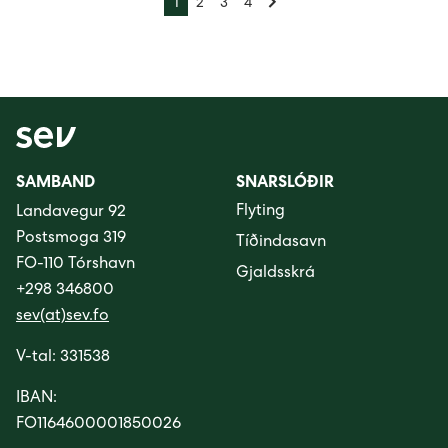
1
2
3
4
SAMBAND
SNARSLÓÐIR
Flyting
Landavegur 92
Postsmoga 319
Tíðindasavn
FO-110 Tórshavn
Gjaldsskrá
+298 346800
sev(at)sev.fo
V-tal: 331538
IBAN:
FO1164600001850026