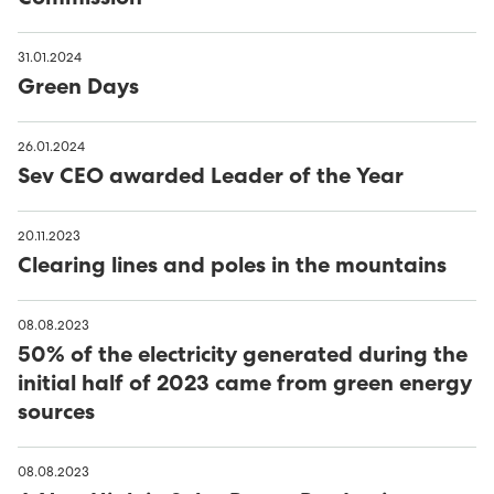
Commission
Avloysarar til Vágsverkið í summarfrítíðini
D2: Landsstýriskunngerðir
31.01.2024
Summarstørv
Green Days
D1: Løgtingslógir
Varaverkmeistari til Sundsverkið
26.01.2024
Sev CEO awarded Leader of the Year
Maskinsmiður til Sundsverkið
20.11.2023
Elektrikari til Sundsverkið
Clearing lines and poles in the mountains
Maskinsmiðjulærlingur
08.08.2023
50% of the electricity generated during the
Arbeiðsfólk til Sundsverkið
initial half of 2023 came from green energy
sources
Elektrikari/elinnleggjari til eltøknideildina
08.08.2023