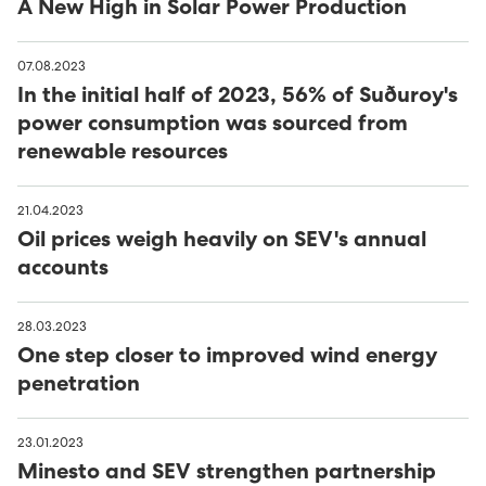
A New High in Solar Power Production
Húsavørður til Sundsverkið
Montørur til rakstrardeildina hjá Sev
07.08.2023
In the initial half of 2023, 56% of Suðuroy's
power consumption was sourced from
renewable resources
21.04.2023
Oil prices weigh heavily on SEV's annual
accounts
28.03.2023
One step closer to improved wind energy
penetration
23.01.2023
Minesto and SEV strengthen partnership