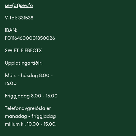
Húsavørður til Sundsverkið
sev(at)sev.fo
V-tal: 331538
Montørur til rakstrardeildina hjá Sev
IBAN:
FO1164600001850026
SWIFT: FIFBFOTX
Upplatingartíðir:
Mán. - hósdag 8.00 -
16.00
Fríggjadag 8.00 - 15.00
Telefonavgreiðsla er
mánadag - fríggjadag
millum kl. 10.00 - 15.00.